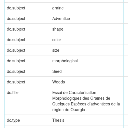
dc.subject
graine
dc.subject
Adventice
dc.subject
shape
dc.subject
color
dc.subject
size
dc.subject
morphological
dc.subject
Seed
dc.subject
Weeds
dc.title
Essai de Caractérisation
Morphologiques des Graines de
Quelques Espèces d’adventices de la
région de Ouargla .
dc.type
Thesis