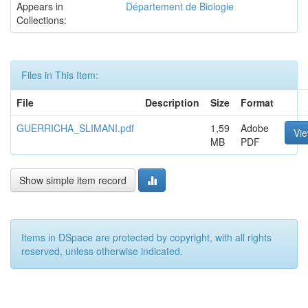
Appears in
Département de Biologie
Collections:
Files in This Item:
File
Description
Size
Format
GUERRICHA_SLIMANI.pdf
1,59
Adobe
Vi
MB
PDF
Show simple item record
Items in DSpace are protected by copyright, with all rights
reserved, unless otherwise indicated.