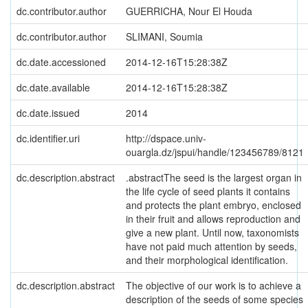
dc.contributor.author
GUERRICHA, Nour El Houda
dc.contributor.author
SLIMANI, Soumia
dc.date.accessioned
2014-12-16T15:28:38Z
dc.date.available
2014-12-16T15:28:38Z
dc.date.issued
2014
dc.identifier.uri
http://dspace.univ-
ouargla.dz/jspui/handle/123456789/8121
dc.description.abstract
.abstractThe seed is the largest organ in
the life cycle of seed plants it contains
and protects the plant embryo, enclosed
in their fruit and allows reproduction and
give a new plant. Until now, taxonomists
have not paid much attention by seeds,
and their morphological identification.
dc.description.abstract
The objective of our work is to achieve a
description of the seeds of some species