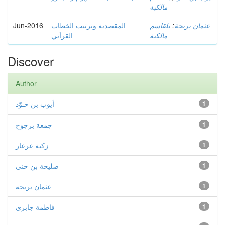
مالكية
Jun-2016
المقصدية وترتيب الخطاب
بلقاسم
;
عثمان بريحة
مالكية
القرآني
Discover
Author
أيوب بن حـوّد
1
جمعة برجوح
1
زكية عرعار
1
صليحة بن حني
1
عثمان بريحة
1
فاطمة جابري
1