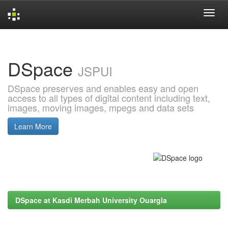
Skip
navigation
DSpace
JSPUI
DSpace preserves and enables easy and open
access to all types of digital content including text,
images, moving images, mpegs and data sets
Learn More
DSpace at Kasdi Merbah University Ouargla