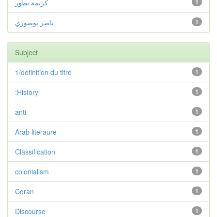
كريمة نطور
1
ناصر بوصوري
1
Subject
1/définition du titre
1
:History
1
anti
1
Arab literaure
1
Classification
1
colonialism
1
Coran
1
Discourse
1