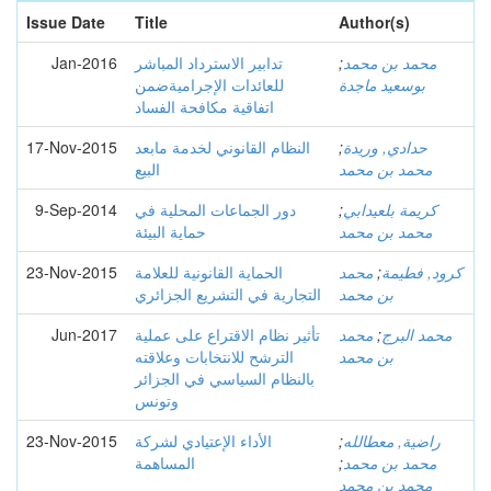
Issue Date
Title
Author(s)
محمد بن محمد
;
تدابير الاسترداد المباشر
Jan-2016
بوسعيد ماجدة
للعائدات الإجراميةضمن
اتفاقية مكافحة الفساد
حدادي, وريدة
;
النظام القانوني لخدمة مابعد
17-Nov-2015
محمد بن محمد
البيع
كريمة بلعيدابي
;
دور الجماعات المحلية في
9-Sep-2014
محمد بن محمد
حماية البيئة
كرود, فطيمة
;
محمد
الحماية القانونية للعلامة
23-Nov-2015
بن محمد
التجارية في التشريع الجزائري
محمد البرج
;
محمد
تأثير نظام الاقتراع على عملية
Jun-2017
بن محمد
الترشح للانتخابات وعلاقته
بالنظام السياسي في الجزائر
وتونس
راضية, معطالله
;
الأداء الإعتيادي لشركة
23-Nov-2015
محمد بن محمد
;
المساهمة
محمد بن محمد