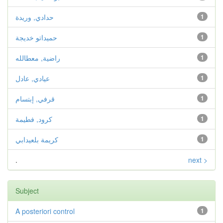
1
حدادي, وريدة
1
حميداتو خديجة
1
راضية, معطالله
1
عيادي, عادل
1
قرفي, إبتسام
1
كرود, فطيمة
1
كريمة بلعيدابي
.
next >
Subject
A posteriori control
1