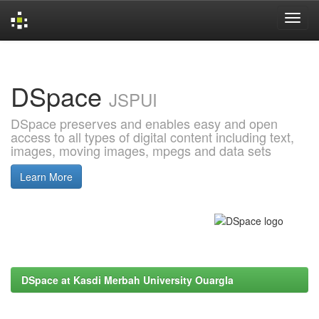
Skip
navigation
DSpace
JSPUI
DSpace preserves and enables easy and open
access to all types of digital content including text,
images, moving images, mpegs and data sets
Learn More
DSpace at Kasdi Merbah University Ouargla