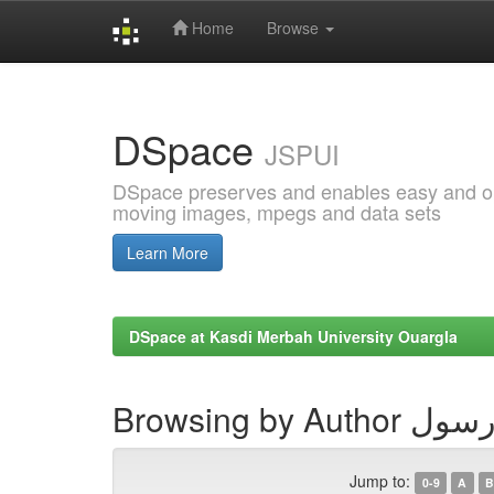
Home
Browse
Skip
navigation
DSpace
JSPUI
DSpace preserves and enables easy and open
moving images, mpegs and data sets
Learn More
DSpace at Kasdi Merbah University Ouargla
Browsing by Au
Jump to:
0-9
A
B