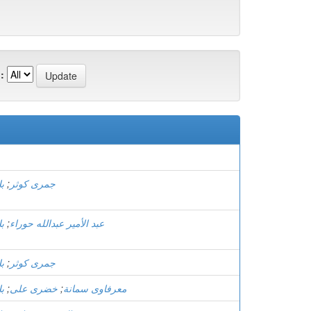
:
)
ب
;
جمری کوثر
ب
;
عبد الأمير عبدالله حوراء
ب
;
جمری کوثر
ب
;
خضری علی
;
معرفاوی سمانة