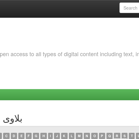
 access to all types of digital content including text, 
thor بلاوی رسول
C
D
E
F
G
H
I
J
K
L
M
N
O
P
Q
R
S
T