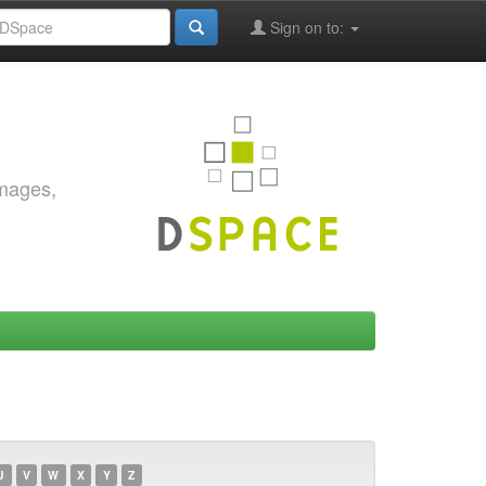
Sign on to:
images,
U
V
W
X
Y
Z