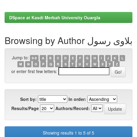
DSpace at Kasdi Merbah University Ouargla
Browsing by Author بلاوی رسول
Jump to:
0-9
A
B
C
D
E
F
G
H
I
J
K
L
M
N
O
P
Q
R
S
T
U
V
W
X
Y
Z
or enter first few letters:
Sort by:
In order:
Results/Page
Authors/Record:
Showing results 1 to 5 of 5