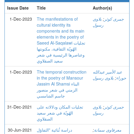
Issue Date
Title
Author(s)
1-Dec-2023
The manifestations of
بلاوی
;
جمری کوثر
cultural identity its
رسول
components and its main
elements in the poetry of
Saeed Al-Saqalawi تجلیات
الهُویّة الثقافیة، مکنونتها
وعناصرها الرئیسیة في شعر
سعید الصقلاوي
1-Dec-2023
The temporal construction
عبد الأمير عبدالله
in the poetry of Mansour
بلاوی رسول
;
حوراء
Jassim Al Shamsi البناء
الزمني في شعر منصور
جاسم الشامسي
31-Dec-2021
تجلیات المکان ودلالاته علی
بلاوی
;
جمری کوثر
رسول
الهُویّة في شعر سعید
الصقلاوي
30-Jun-2021
دراسة ثُنائیة "التفاؤل
;
معرفاوی سمانة