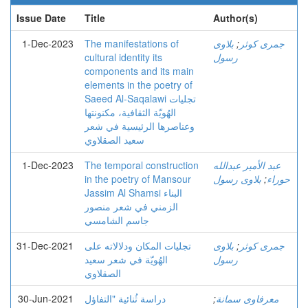
Issue Date
Title
Author(s)
1-Dec-2023
The manifestations of
بلاوی
;
جمری کوثر
cultural identity its
رسول
components and its main
elements in the poetry of
Saeed Al-Saqalawi تجلیات
الهُویّة الثقافیة، مکنونتها
وعناصرها الرئیسیة في شعر
سعید الصقلاوي
1-Dec-2023
The temporal construction
عبد الأمير عبدالله
in the poetry of Mansour
بلاوی رسول
;
حوراء
Jassim Al Shamsi البناء
الزمني في شعر منصور
جاسم الشامسي
31-Dec-2021
تجلیات المکان ودلالاته علی
بلاوی
;
جمری کوثر
رسول
الهُویّة في شعر سعید
الصقلاوي
30-Jun-2021
دراسة ثُنائیة "التفاؤل
;
معرفاوی سمانة