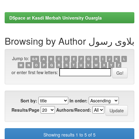
DSpace at Kasdi Merbah University Ouargla
Browsing by Author بلاوی رسول
Jump to:
0-9
A
B
C
D
E
F
G
H
I
J
K
L
M
N
O
P
Q
R
S
T
U
V
W
X
Y
Z
or enter first few letters:
Sort by:
In order:
Results/Page
Authors/Record:
Showing results 1 to 5 of 5