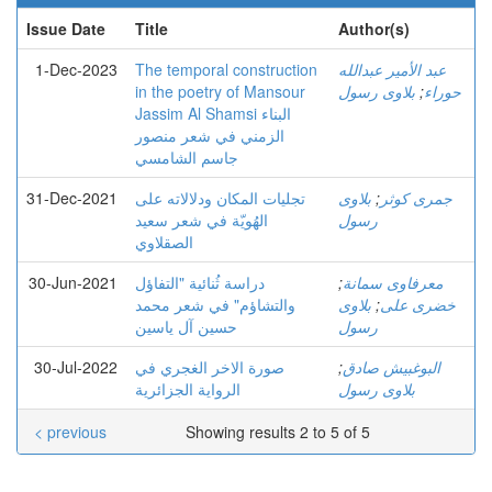
Issue Date
Title
Author(s)
1-Dec-2023
The temporal construction
عبد الأمير عبدالله
in the poetry of Mansour
بلاوی رسول
;
حوراء
Jassim Al Shamsi البناء
الزمني في شعر منصور
جاسم الشامسي
31-Dec-2021
تجلیات المکان ودلالاته علی
بلاوی
;
جمری کوثر
رسول
الهُویّة في شعر سعید
الصقلاوي
30-Jun-2021
دراسة ثُنائیة "التفاؤل
;
معرفاوی سمانة
والتشاؤم" في شعر محمد
بلاوی
;
خضری علی
رسول
حسین آل یاسین
30-Jul-2022
صورة الاخر الغجري في
;
البوغبیش صادق
بلاوی رسول
الرواية الجزائرية
< previous
Showing results 2 to 5 of 5