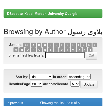
DSpace at Kasdi Merbah University Ouargla
Browsing by Author بلاوی رسول
Jump to:
0-9
A
B
C
D
E
F
G
H
I
J
K
L
M
N
O
P
Q
R
S
T
U
V
W
X
Y
Z
or enter first few letters:
Sort by:
In order:
Results/Page
Authors/Record:
< previous
Showing results 2 to 5 of 5