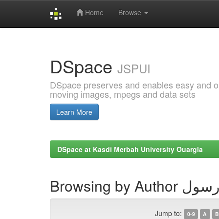
Home
Browse
Skip
navigation
DSpace
JSPUI
DSpace preserves and enables easy and open
moving images, mpegs and data sets
Learn More
DSpace at Kasdi Merbah University Ouargla
Browsing by Au
Jump to:
0-9
A
B