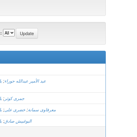
:
)
ب
;
عبد الأمير عبدالله حوراء
ب
;
جمری کوثر
ب
;
خضری علی
;
معرفاوی سمانة
ب
;
البوغبیش صادق