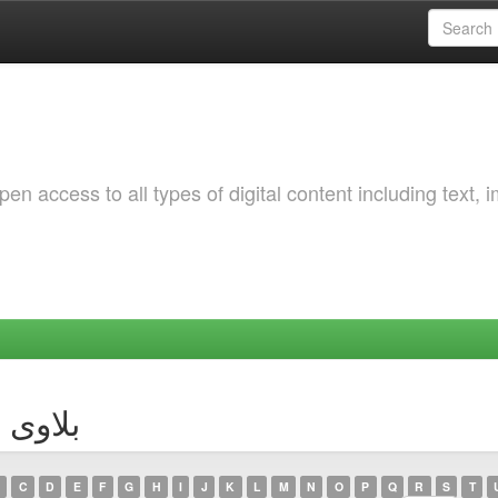
 access to all types of digital content including text, 
thor بلاوی رسول
C
D
E
F
G
H
I
J
K
L
M
N
O
P
Q
R
S
T