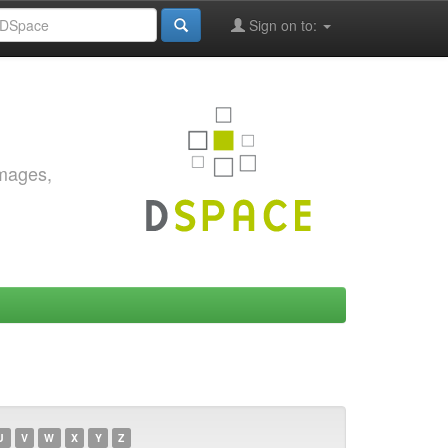
Sign on to:
images,
U
V
W
X
Y
Z