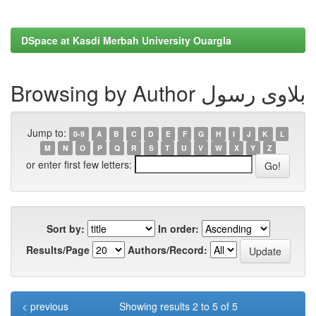
DSpace at Kasdi Merbah University Ouargla
Browsing by Author بلاوی رسول
Jump to:
0-9
A
B
C
D
E
F
G
H
I
J
K
L
M
N
O
P
Q
R
S
T
U
V
W
X
Y
Z
or enter first few letters:
Sort by:
In order:
Results/Page
Authors/Record:
< previous
Showing results 2 to 5 of 5