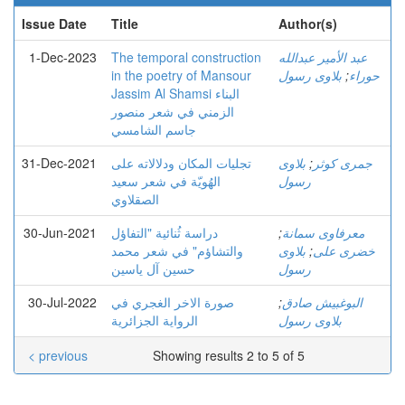
Issue Date
Title
Author(s)
1-Dec-2023
The temporal construction
عبد الأمير عبدالله
in the poetry of Mansour
بلاوی رسول
;
حوراء
Jassim Al Shamsi البناء
الزمني في شعر منصور
جاسم الشامسي
31-Dec-2021
تجلیات المکان ودلالاته علی
بلاوی
;
جمری کوثر
رسول
الهُویّة في شعر سعید
الصقلاوي
30-Jun-2021
دراسة ثُنائیة "التفاؤل
;
معرفاوی سمانة
والتشاؤم" في شعر محمد
بلاوی
;
خضری علی
رسول
حسین آل یاسین
30-Jul-2022
صورة الاخر الغجري في
;
البوغبیش صادق
بلاوی رسول
الرواية الجزائرية
< previous
Showing results 2 to 5 of 5