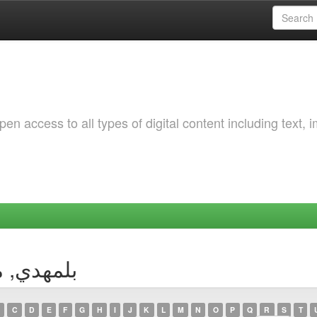
 access to all types of digital content including text, 
uthor بلمهدي, مبروك
C
D
E
F
G
H
I
J
K
L
M
N
O
P
Q
R
S
T