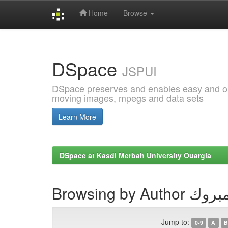
Home
Browse
Skip
navigation
DSpace
JSPUI
DSpace preserves and enables easy and open
moving images, mpegs and data sets
Learn More
DSpace at Kasdi Merbah University Ouargla
Browsing by A
Jump to:
0-9
A
B