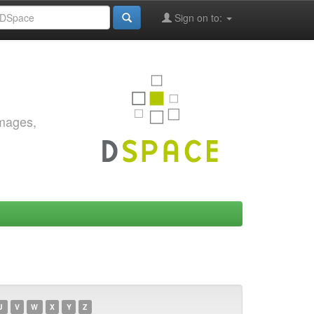
Sign on to:
images,
U
V
W
X
Y
Z