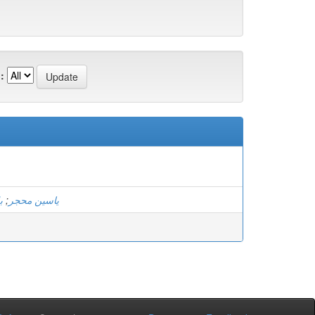
:
ب
;
ياسين محجر