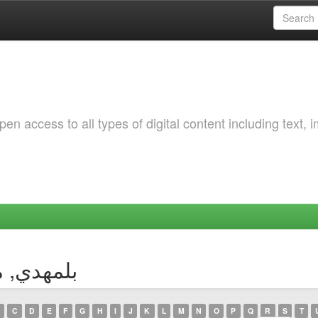
 access to all types of digital content including text, 
uthor بلمهدي, مبروك
C
D
E
F
G
H
I
J
K
L
M
N
O
P
Q
R
S
T