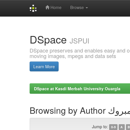
Home
Browse
Skip
navigation
DSpace
JSPUI
DSpace preserves and enables easy and open
moving images, mpegs and data sets
Learn More
DSpace at Kasdi Merbah University Ouargla
Browsing by A
Jump to:
0-9
A
B