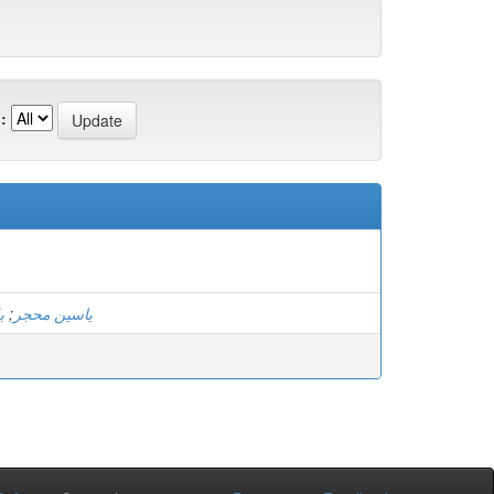
:
ب
;
ياسين محجر