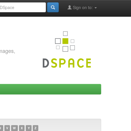
Sign on to:
images,
U
V
W
X
Y
Z