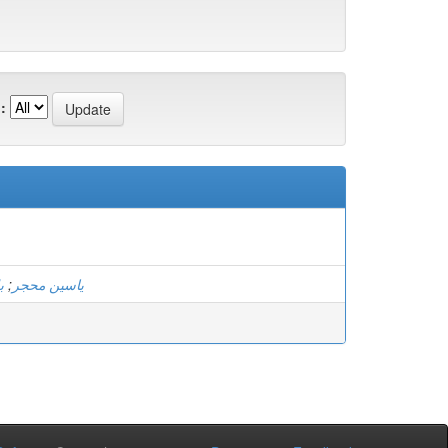
:
ب
;
ياسين محجر