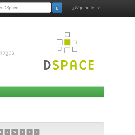
Sign on to:
images,
U
V
W
X
Y
Z