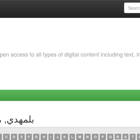
 access to all types of digital content including text, 
uthor بلمهدي, مبروك
C
D
E
F
G
H
I
J
K
L
M
N
O
P
Q
R
S
T