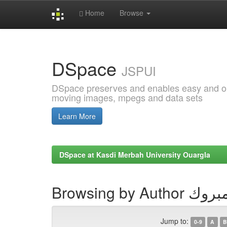
Home
Browse
Skip
navigation
DSpace
JSPUI
DSpace preserves and enables easy and open
moving images, mpegs and data sets
Learn More
DSpace at Kasdi Merbah University Ouargla
Browsing by A
Jump to:
0-9
A
B