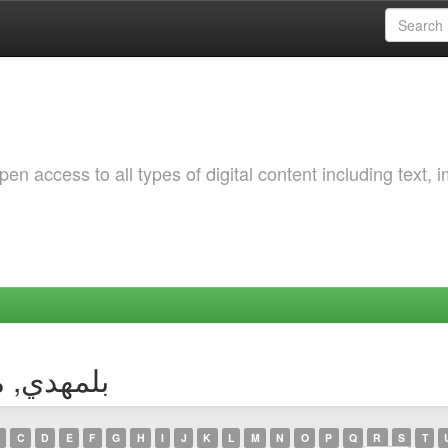
 access to all types of digital content including text, 
uthor بلمهدي, مبروك
C
D
E
F
G
H
I
J
K
L
M
N
O
P
Q
R
S
T