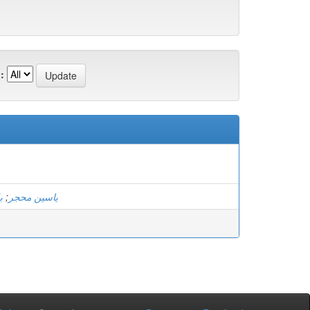
:
ب
;
ياسين محجر