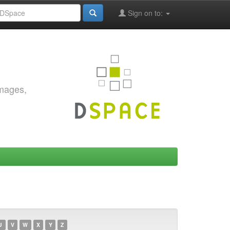
Sign on to:
images,
U
V
W
X
Y
Z