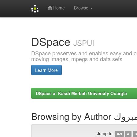
Home
Browse
Skip
navigation
DSpace
JSPUI
DSpace preserves and enables easy and open
moving images, mpegs and data sets
Learn More
DSpace at Kasdi Merbah University Ouargla
Browsing by A
Jump to:
0-9
A
B