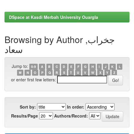
DSpace at Kasdi Merbah University Ouargla
Browsing by Author جخراب,
سعاد
Jump to:
0-9
A
B
C
D
E
F
G
H
I
J
K
L
M
N
O
P
Q
R
S
T
U
V
W
X
Y
Z
or enter first few letters:
Sort by:
In order:
Results/Page
Authors/Record: