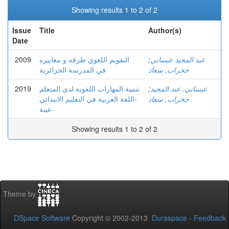
Showing results 1 to 2 of 2
Issue
Title
Author(s)
Date
2009
التقويم اللغوي طرقه و معاييره
;
عبد المجيد عيساني
جخراب, سعاد
في المدرسة الجزائرية
2019
تنمية المهارات اللغوية لدى المتعلم
;
عيساني, عبد المجيد
جخراب, سعاد
-اللغة العربية في التعليم الابتدائي
عينة-
Showing results 1 to 2 of 2
Theme by
DSpace Software
Copyright © 2002-2013
Duraspace
-
Feedback