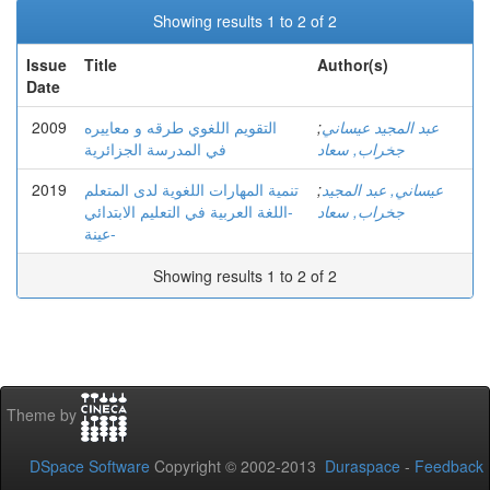
Showing results 1 to 2 of 2
Issue
Title
Author(s)
Date
2009
التقويم اللغوي طرقه و معاييره
;
عبد المجيد عيساني
جخراب, سعاد
في المدرسة الجزائرية
2019
تنمية المهارات اللغوية لدى المتعلم
;
عيساني, عبد المجيد
جخراب, سعاد
-اللغة العربية في التعليم الابتدائي
عينة-
Showing results 1 to 2 of 2
Theme by
DSpace Software
Copyright © 2002-2013
Duraspace
-
Feedback