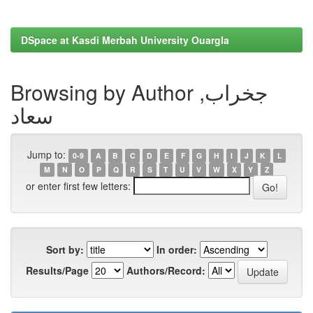
DSpace at Kasdi Merbah University Ouargla
Browsing by Author جخراب,
سعاد
Jump to:
0-9
A
B
C
D
E
F
G
H
I
J
K
L
M
N
O
P
Q
R
S
T
U
V
W
X
Y
Z
or enter first few letters:
Sort by:
In order:
Results/Page
Authors/Record: