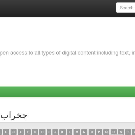
 access to all types of digital content including text, 
uthor جخراب, سعاد
C
D
E
F
G
H
I
J
K
L
M
N
O
P
Q
R
S
T