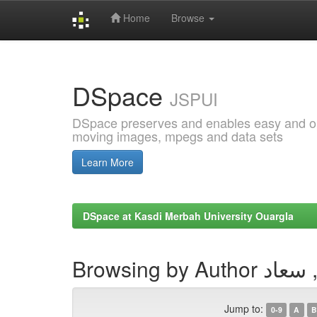
Home
Browse
Skip
navigation
DSpace
JSPUI
DSpace preserves and enables easy and open
moving images, mpegs and data sets
Learn More
DSpace at Kasdi Merbah University Ouargla
Browsing by A
Jump to:
0-9
A
B