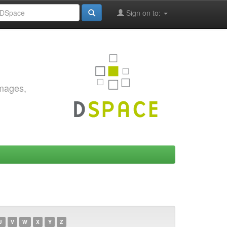
Sign on to:
images,
U
V
W
X
Y
Z