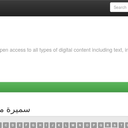
 access to all types of digital content including text, 
Author سميرة ميسون
C
D
E
F
G
H
I
J
K
L
M
N
O
P
Q
R
S
T