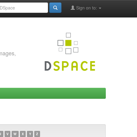
Sign on to:
images,
U
V
W
X
Y
Z