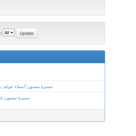
:
ر
;
أسماء خويلد
;
سميرة ميسون
قب
;
سميرة ميسون