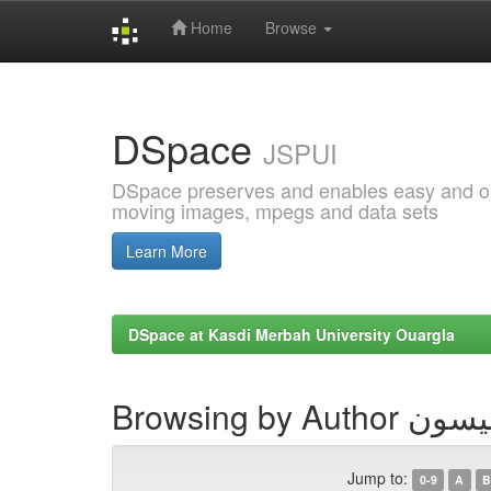
Home
Browse
Skip
navigation
DSpace
JSPUI
DSpace preserves and enables easy and open
moving images, mpegs and data sets
Learn More
DSpace at Kasdi Merbah University Ouargla
Browsing by 
Jump to:
0-9
A
B