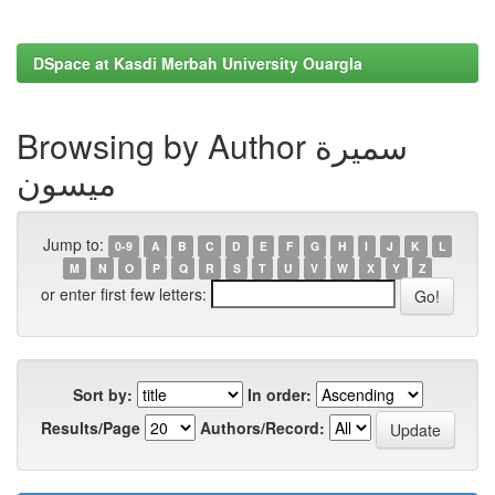
DSpace at Kasdi Merbah University Ouargla
Browsing by Author سميرة
ميسون
Jump to:
0-9
A
B
C
D
E
F
G
H
I
J
K
L
M
N
O
P
Q
R
S
T
U
V
W
X
Y
Z
or enter first few letters:
Sort by:
In order:
Results/Page
Authors/Record: