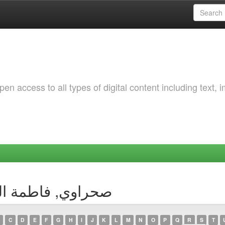
 access to all types of digital content including text, 
y Author صحراوي, فاطمة الزهراء
C
D
E
F
G
H
I
J
K
L
M
N
O
P
Q
R
S
T