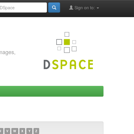
Sign on to:
images,
U
V
W
X
Y
Z