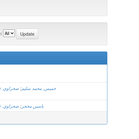
:
صحراوي, ف
;
خميس, محمد سليم
صحراوي, ف
;
ياسين محجر