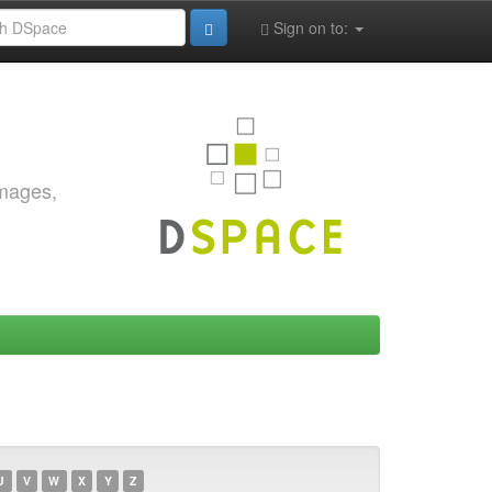
Sign on to:
images,
U
V
W
X
Y
Z