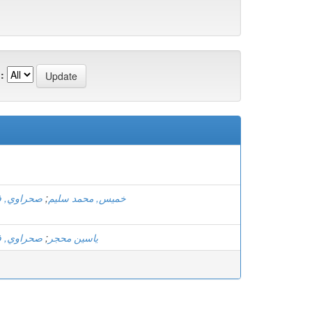
:
صحراوي, ف
;
خميس, محمد سليم
صحراوي, ف
;
ياسين محجر