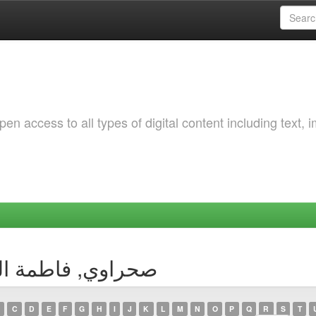
 access to all types of digital content including text, 
y Author صحراوي, فاطمة الزهراء
C
D
E
F
G
H
I
J
K
L
M
N
O
P
Q
R
S
T