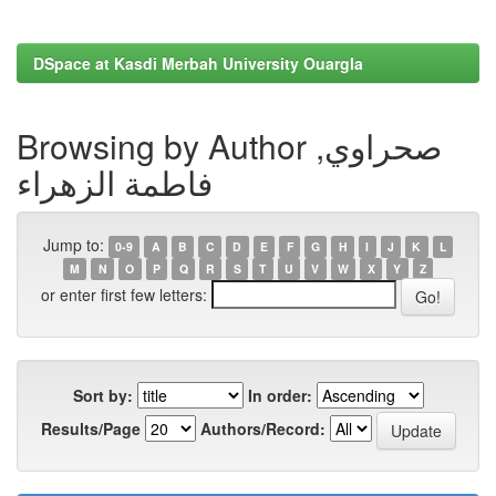
DSpace at Kasdi Merbah University Ouargla
Browsing by Author صحراوي,
فاطمة الزهراء
Jump to:
0-9
A
B
C
D
E
F
G
H
I
J
K
L
M
N
O
P
Q
R
S
T
U
V
W
X
Y
Z
or enter first few letters:
Sort by:
In order:
Results/Page
Authors/Record: