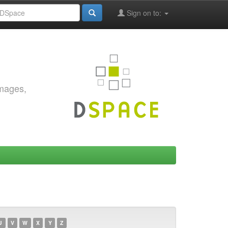
Sign on to:
images,
U
V
W
X
Y
Z