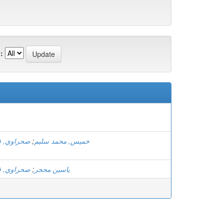
:
صحراوي, ف
;
خميس, محمد سليم
صحراوي, ف
;
ياسين محجر