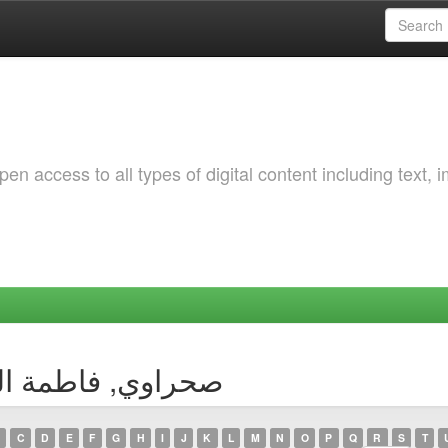
 access to all types of digital content including text, 
y Author صحراوي, فاطمة الزهراء
C
D
E
F
G
H
I
J
K
L
M
N
O
P
Q
R
S
T