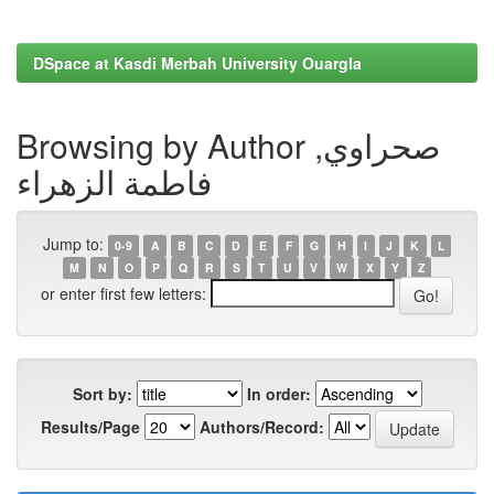
DSpace at Kasdi Merbah University Ouargla
Browsing by Author صحراوي,
فاطمة الزهراء
Jump to:
0-9
A
B
C
D
E
F
G
H
I
J
K
L
M
N
O
P
Q
R
S
T
U
V
W
X
Y
Z
or enter first few letters:
Sort by:
In order:
Results/Page
Authors/Record: