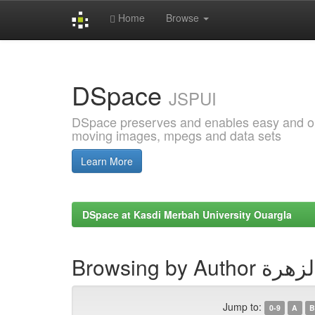
Home
Browse
Skip
navigation
DSpace
JSPUI
DSpace preserves and enables easy and open
moving images, mpegs and data sets
Learn More
DSpace at Kasdi Merbah University Ouargla
Browsing by Au
Jump to:
0-9
A
B