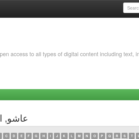
 access to all types of digital content including text, 
thor عاشو, الزهرة
C
D
E
F
G
H
I
J
K
L
M
N
O
P
Q
R
S
T