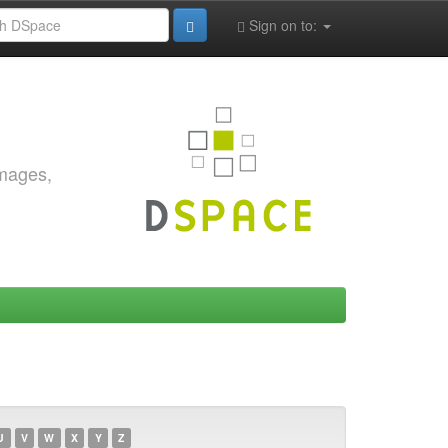
Sign on to:
images,
U
V
W
X
Y
Z