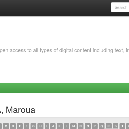
 access to all types of digital content including text, 
A, Maroua
C
D
E
F
G
H
I
J
K
L
M
N
O
P
Q
R
S
T