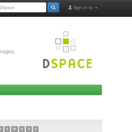
Sign on to:
images,
U
V
W
X
Y
Z