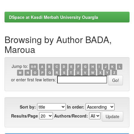
DSpace at Kasdi Merbah University Ouargla
Browsing by Author BADA,
Maroua
Jump to:
0-9
A
B
C
D
E
F
G
H
I
J
K
L
M
N
O
P
Q
R
S
T
U
V
W
X
Y
Z
or enter first few letters:
Sort by:
In order:
Results/Page
Authors/Record: