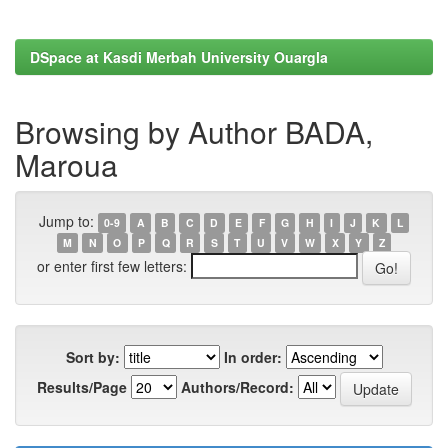
DSpace at Kasdi Merbah University Ouargla
Browsing by Author BADA,
Maroua
Jump to:
0-9
A
B
C
D
E
F
G
H
I
J
K
L
M
N
O
P
Q
R
S
T
U
V
W
X
Y
Z
or enter first few letters:
Sort by:
In order:
Results/Page
Authors/Record: