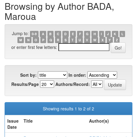
Browsing by Author BADA,
Maroua
Jump to:
0-9
A
B
C
D
E
F
G
H
I
J
K
L
M
N
O
P
Q
R
S
T
U
V
W
X
Y
Z
or enter first few letters:
Sort by:
In order:
Results/Page
Authors/Record:
Showing results 1 to 2 of 2
Issue
Title
Author(s)
Date