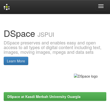
Skip
navigation
DSpace
JSPUI
DSpace preserves and enables easy and open
access to all types of digital content including text,
images, moving images, mpegs and data sets
Learn More
DSpace at Kasdi Merbah University Ouargla