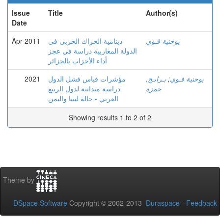
Issue
Title
Author(s)
Date
Apr-2011
دينامية الحراك الحزبي في
بوحنية قـوي
الدولة المغاربية دراسة في عجز
أداء الأحزاب بالجزائر
2021
مؤشرات قياس فشل الدول
بـرابـح,
;
بوحنية قـوي
حمزة
دراسة ميدانية لدول الربيع
العربي - حالة ليبيا واليمن
Showing results 1 to 2 of 2
Theme by
DSpace Software
Copyright © 2002-2013
Duraspace
-
Feedback