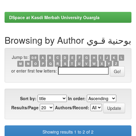
DSpace at Kasdi Merbah University Ouargla
Browsing by Author بوحنية قـوي
Jump to:
0-9
A
B
C
D
E
F
G
H
I
J
K
L
M
N
O
P
Q
R
S
T
U
V
W
X
Y
Z
or enter first few letters:
Sort by:
In order:
Results/Page
Authors/Record:
Showing results 1 to 2 of 2