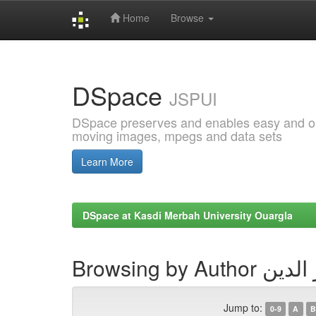
Home
Browse
Skip
navigation
DSpace
JSPUI
DSpace preserves and enables easy and open
moving images, mpegs and data sets
Learn More
DSpace at Kasdi Merbah University Ouargla
Browsing by Au
Jump to:
0-9
A
B