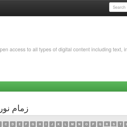
 access to all types of digital content including text, 
thor زمام نور الدين
C
D
E
F
G
H
I
J
K
L
M
N
O
P
Q
R
S
T