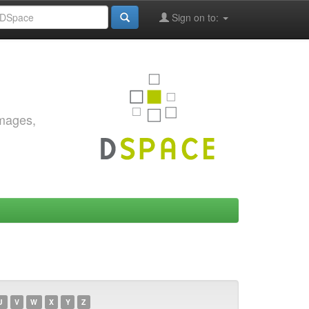
Sign on to:
images,
U
V
W
X
Y
Z