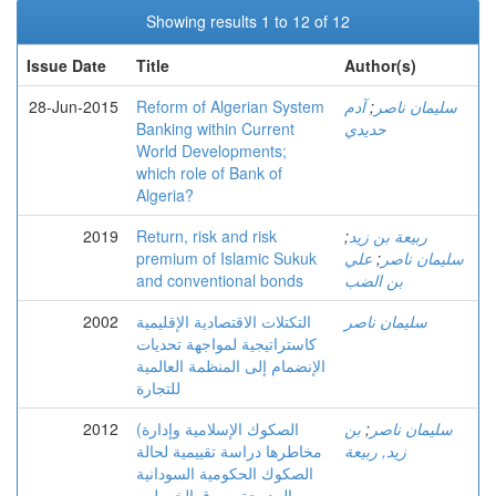
Showing results 1 to 12 of 12
Issue Date
Title
Author(s)
سليمان ناصر
;
آدم
Reform of Algerian System
28-Jun-2015
حديدي
Banking within Current
World Developments;
which role of Bank of
Algeria?
ربيعة بن زيد
;
Return, risk and risk
2019
سليمان ناصر
;
علي
premium of Islamic Sukuk
بن الضب
and conventional bonds
سليمان ناصر
التكتلات الاقتصادية الإقليمية
2002
كاستراتيجية لمواجهة تحديات
الإنضمام إلى المنظمة العالمية
للتجارة
سليمان ناصر
;
بن
(الصكوك الإسلامية وإدارة
2012
زيد, ربيعة
مخاطرها دراسة تقييمية لحالة
الصكوك الحكومية السودانية
المدرجة بسوق الخرطوم