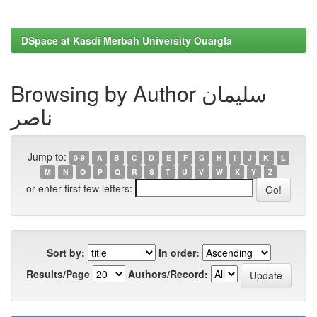
DSpace at Kasdi Merbah University Ouargla
Browsing by Author سليمان
ناصر
Jump to:
0-9
A
B
C
D
E
F
G
H
I
J
K
L
M
N
O
P
Q
R
S
T
U
V
W
X
Y
Z
or enter first few letters:
Sort by:
In order:
Results/Page
Authors/Record: