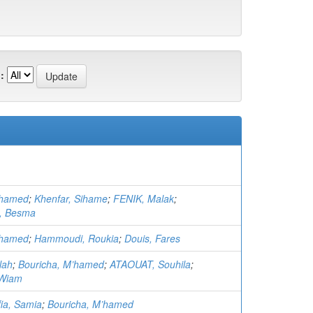
:
’hamed
;
Khenfar, Sihame
;
FENIK, Malak
;
, Besma
’hamed
;
Hammoudi, Roukia
;
Douis, Fares
lah
;
Bouricha, M’hamed
;
ATAOUAT, Souhila
;
Wiam
fia, Samia
;
Bouricha, M’hamed