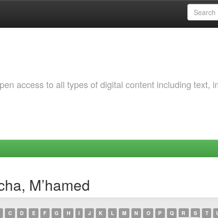
 access to all types of digital content including text, 
icha, M’hamed
C
D
E
F
G
H
I
J
K
L
M
N
O
P
Q
R
S
T