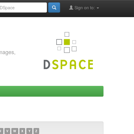
Sign on to:
images,
U
V
W
X
Y
Z