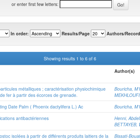
or enter first few letters:
In order:
Results/Page
Authors/Record
Showing results 1 to 6 of 6
Author(s)
ticules métalliques ; caractérisation physiochimique
Bouricha, M
 de fer à partir des écorces de grenade.
MEKHLOUFI
ting Date Palm ( Phoenix dactylifera L.) Ac
Bouricha, M
ications antibactériennes
Henni, Abdel
BETTAYEB, 
oc isolées à partir de différents produits laitiers de la
Bissati-Boua