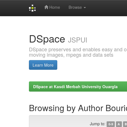
Home
Browse
Skip
navigation
DSpace
JSPUI
DSpace preserves and enables easy and open
moving images, mpegs and data sets
Learn More
DSpace at Kasdi Merbah University Ouargla
Browsing by Author Bour
Jump to:
0-9
A
B