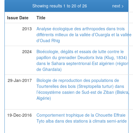
Showing results 1 to 20 of 26
next >
Issue Date
Title
2013
Analyse écologique des arthropodes dans trois
différents milieux de la vallée d’Ouargla et la vallée
d’Ouad Rhig
2024
Bioécologie, dégâts et essais de lutte contre le
papillon du grenadier Deudorix livia (Klug, 1834)
dans le Sahara septentrional-Est algérien (région
de Ghardaïa)
29-Jan-2017
Biologie de reproduction des populations de
Tourterelles des bois (Streptopelia turtur) dans
l’écosystème oasien de Sud-est de Ziban (Biskra,
Algérie)
19-Dec-2016
Comportement trophique de la Chouette Effraie
Tyto alba dans des stations à climats semi-aride