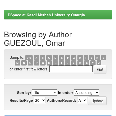
DSpace at Kasdi Merbah University Ouargla
Browsing by Author
GUEZOUL, Omar
Jump to:
0-9
A
B
C
D
E
F
G
H
I
J
K
L
M
N
O
P
Q
R
S
T
U
V
W
X
Y
Z
or enter first few letters:
Sort by:
In order:
Results/Page
Authors/Record: