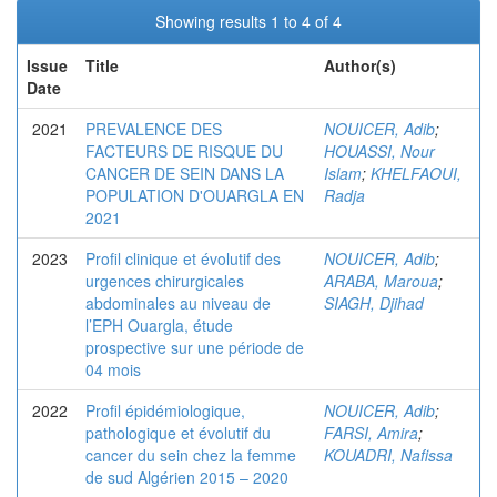
Showing results 1 to 4 of 4
Issue
Title
Author(s)
Date
2021
PREVALENCE DES
NOUICER, Adib
;
FACTEURS DE RISQUE DU
HOUASSI, Nour
CANCER DE SEIN DANS LA
Islam
;
KHELFAOUI,
POPULATION D'OUARGLA EN
Radja
2021
2023
Profil clinique et évolutif des
NOUICER, Adib
;
urgences chirurgicales
ARABA, Maroua
;
abdominales au niveau de
SIAGH, Djihad
l’EPH Ouargla, étude
prospective sur une période de
04 mois
2022
Profil épidémiologique,
NOUICER, Adib
;
pathologique et évolutif du
FARSI, Amira
;
cancer du sein chez la femme
KOUADRI, Nafissa
de sud Algérien 2015 – 2020