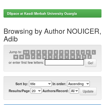
DSpace at Kasdi Merbah University Ouargla
Browsing by Author NOUICER,
Adib
Jump to:
0-9
A
B
C
D
E
F
G
H
I
J
K
L
M
N
O
P
Q
R
S
T
U
V
W
X
Y
Z
or enter first few letters:
Sort by:
In order:
Results/Page
Authors/Record: