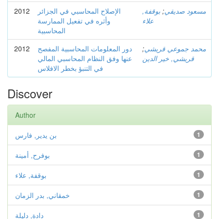
مسعود صديقي
;
بوقفة,
الإصلاح المحاسبي في الجزائر
2012
علاء
وأثره في تفعيل الممارسة
المحاسبية
محمد جموعي قريشي
;
دور المعلومات المحاسبية المفصح
2012
قريشي, خير الدين
عنها وفق النظام المحاسبي المالي
في التنبؤ بخطر الافلاس
Discover
Author
1
بن يدير, فارس
1
بوفرح, أمينة
1
بوقفة, علاء
1
خمقاني, بدر الزمان
1
دادة, دليلة