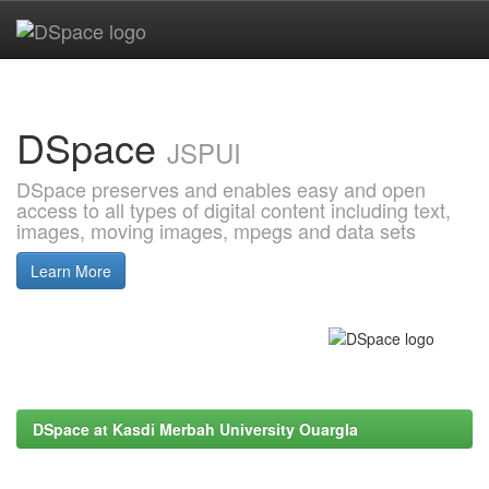
Skip
navigation
DSpace
JSPUI
DSpace preserves and enables easy and open
access to all types of digital content including text,
images, moving images, mpegs and data sets
Learn More
DSpace at Kasdi Merbah University Ouargla