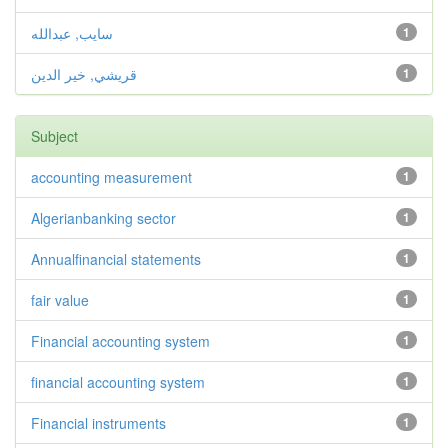
1
سايب, عبدالله
1
قريشي, خير الدين
Subject
accounting measurement
1
Algerianbanking sector
1
Annualfinancial statements
1
fair value
1
Financial accounting system
1
financial accounting system
1
Financial instruments
1