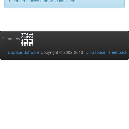
reserved, unless otherwise indicated.
Theme by
DSpace Software
Copyright © 2002-2013
Duraspace
-
Feedback