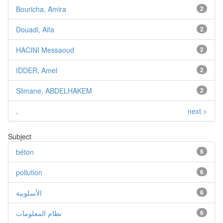
Bouricha, Amira
2
Douadi, Aifa
2
HACINI Messaoud
2
IDDER, Amel
2
Slimane, ABDELHAKEM
2
.
next >
Subject
béton
6
pollution
6
الأسلوبية
6
نظام المعلومات
6