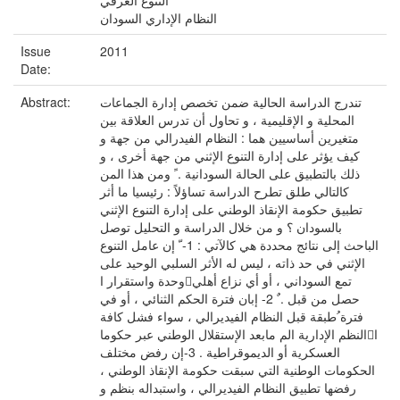
التنوع العرقي
النظام الإداري السودان
Issue
2011
Date:
تندرج الدراسة الحالية ضمن تخصص إدارة الجماعات
Abstract:
المحلية و الإقليمية ، و تحاول أن تدرس العلاقة بين
متغيرين أساسيين هما : النظام الفيدرالي من جهة و
كيف يؤثر على إدارة التنوع الإثني من جهة أخرى ، و
ذلك بالتطبيق على الحالة السودانية . ً ومن هذا المن
كالتالي طلق تطرح الدراسة تساؤلاً : رئيسيا ما أثر
تطبيق حكومة الإنقاذ الوطني على إدارة التنوع الإثني
بالسودان ؟ و من خلال الدراسة و التحليل توصل
الباحث إلى نتائج محددة هي كالآتي : 1- ّ إن عامل التنوع
الإثني في حد ذاته ، ليس له الأثر السلبي الوحيد على
وحدة واستقرار اتمع السوداني ، أو أي نزاع أهلي
حصل من قبل . ٌ 2- إبان فترة الحكم الثنائي ، أو في
فترة ُطبقة قبل النظام الفيديرالي ، سواء فشل كافة
النظم الإدارية الم مابعد الإستقلال الوطني عبر حكوماا
العسكرية أو الديموقراطية . 3-إن رفض مختلف
الحكومات الوطنية التي سبقت حكومة الإنقاذ الوطني ،
رفضها تطبيق النظام الفيديرالي ، واستبداله بنظم و