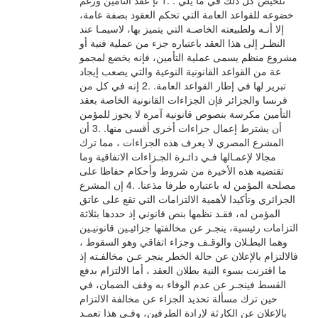
تلخيص كل ذلك في ما يلي : .1 نإ عقد التأمين ورغم
خضوعه للقواعد العامة التي تحكم العقود بصفة عامة،
إلا أنـه ولطبيعته الخاصـة التي يتميز بها، لاسيمـا عند
النظـر إلى هذا العقد باعتباره جزء من عملية فنية أو
مشروع منظم يسمى عملية التأمين، فإنه يخضع لمجمو
عة من القواعد القانونية النوعية والتي يصعب إيجاد
تبرير لها في إطار القواعد العامة. .2 إنه في كل من
فرنسا والجزائر فإن الجزاءات القانونية الخاصة بعقد
التأمين مكرسة بنصوص قانونية آمرة لا يجوز للمؤمن
أن يشترط إعمال جزاءات أخرى أقسى منها. .3 أن
المشرع المصري لا يعرف هذه الجزاءات ، مما ترك
مجالا لإعمـالها فـي دائـرة الجـزاءات الاتفاقية وما
تقتضيه هذه الأخيرة من شروط وأحكام حفاظا على
مصلحة المؤمن له باعتباره طرفا مذعنا. .4 إن المشرع
الجزائري وتأكيدا لأهمية الالتزامات التي تقع على عاتق
المؤمن له، فقـد نظمها بنص قانوني إذ حددها بثلاثة
التزامات رئيسية، ينجـر عن مخالفتها جزائيـين قانونيـين
وهما البطـلان والوقـف وجزاء اتفاقي وهو السقوط ،
فالالتزام بالإعلان عن حالة الخطر ينجر عـن مخالفـته إذ
ما اقترنت بسوء النية بطلان العقد ، أما الالتزام بدفع
القسط فينجـر عن عدم الوفاء به وقف الضمان، في
حين ترك مسألة تحديد الجزاء عن مخالفة الالتزام
بالإعلان عن الكارثة لإرادة الطرفين، وفـي هذا تعمـد