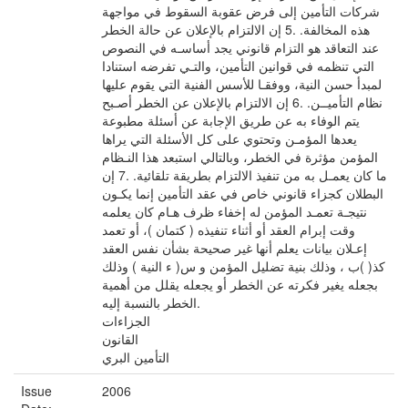
شركات التأمين إلى فرض عقوبة السقوط في مواجهة
هذه المخالفة. .5 إن الالتزام بالإعلان عن حالة الخطر
عند التعاقد هو التزام قانوني يجد أساسـه في النصوص
التي تنظمه في قوانين التأمين، والتـي تفرضه استنادا
لمبدأ حسن النية، ووفقـا للأسس الفنية التي يقوم عليها
نظام التأميــن. .6 إن الالتزام بالإعلان عن الخطر أصـبح
يتم الوفاء به عن طريق الإجابة عن أسئلة مطبوعة
يعدها المؤمـن وتحتوي على كل الأسئلة التي يراها
المؤمن مؤثرة في الخطر، وبالتالي استبعد هذا النـظام
ما كان يعمـل به من تنفيذ الالتزام بطريقة تلقائية. .7 إن
البطلان كجزاء قانوني خاص في عقد التأمين إنما يكـون
نتيجـة تعمـد المؤمن له إخفاء ظرف هـام كان يعلمه
وقت إبرام العقد أو أثناء تنفيذه ( كتمان )، أو تعمد
إعـلان بيانات يعلم أنها غير صحيحة بشأن نفس العقد
كذ( )ب ، وذلك بنية تضليل المؤمن و س( ء النية ) وذلك
بجعله يغير فكرته عن الخطر أو يجعله يقلل من أهمية
الخطر بالنسبة إليه.
الجزاءات
القانون
التأمين البري
Issue
2006