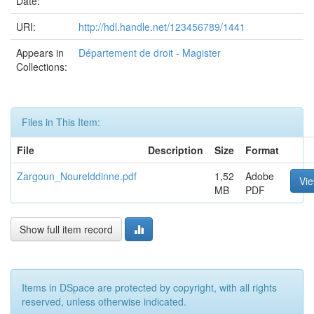
Date:
URI:
http://hdl.handle.net/123456789/1441
Appears in
Département de droit - Magister
Collections:
Files in This Item:
File
Description
Size
Format
Zargoun_Nourelddinne.pdf
1,52
Adobe
Vi
MB
PDF
Show full item record
Items in DSpace are protected by copyright, with all rights
reserved, unless otherwise indicated.