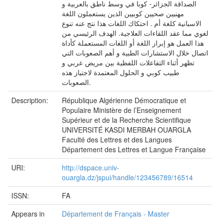
الصداقة الجزائر- كوبا في وسط ناطق بالعربية و
مهنيين صحيين كوبيين الذين يستعملون اللغة
الاسبانية كلغة أم . احتكاك اللغات هذا نتج عنه تنوع
لغوي مما عقد اللقاءات العلاجية. الهدف الرئيسي من
هذا العمل هو إبراز اللغة أو اللغات المستعملة كأداة
اتصال خلال الاستشارات الطبية و أهم الصعوبات التي
تظهر أثناء التفاعلات اللفظية بين مريض عربي و
طبيب كوبي و الحلول المعتمدة لاجتياز هذه
الصعوبات.
Description:
République Algérienne Démocratique et
Populaire Ministère de l’Enseignement
Supérieur et de la Recherche Scientifique
UNIVERSITÉ KASDI MERBAH OUARGLA
Faculté des Lettres et des Langues
Département des Lettres et Langue Française
URI:
http://dspace.univ-
ouargla.dz/jspui/handle/123456789/16514
ISSN:
FA
Appears in
Département de Français - Master