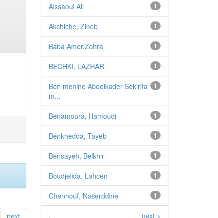
Aissaoui Ali
1
Akchiche, Zineb
1
Baba Amer,Zohra
1
BECHKI, LAZHAR
1
Ben menine Abdelkader Sekirifa
1
m...
Benamoura, Hamoudi
1
Benkhedda, Tayeb
1
Bensayeh, Belkhir
1
Boudjelida, Lahcen
1
Chennouf, Naserddine
1
.
next >
next