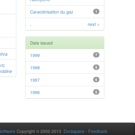
Caractérisation du gaz
1
.
next >
Date issued
ohra
1999
7
ni
;
1998
5
rddine
1997
6
1996
5
oftware
Copyright © 2002-2013
Duraspace
-
Feedback