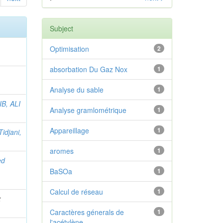
Subject
Optimisation
2
absorbation Du Gaz Nox
1
Analyse du sable
1
B, ALI
Analyse gramlométrique
1
Appareillage
1
Tidjani,
aromes
1
ed
BaSOa
1
Calcul de réseau
1
;
Caractères génerals de
1
l'acétylène