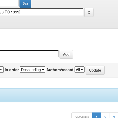
In order
Authors/record
previous
1
2
3