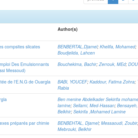
Author(s)
s compsites slicates
BENBERTAL,Djamel
;
Khelifa, Mohamed
;
Boudjelida, Lahcen
Emploi Des Emulsionnants
Bouchekima, Bachir
;
Zerrouk, MEd
;
DOUI
assi Messoud)
jetée de l'E.N.G de Ouargla
BABI, YOUCEF
;
Kaddour, Fatima Zohra
;
Rabia
rgla
Ben menine Abdelkader Sekirifa moham
lamine
;
Sellami, Med-Hassan
;
Bensayeh,
Belkhir
;
Sekirifa ,Mohamed Lamine
lexes préparés par chimie
BENBEHTAL, Djamel
;
Messaoudi, Zoubir
Mebrouki, Belkhir