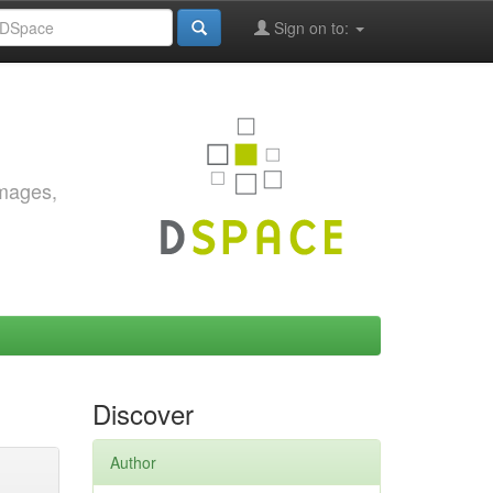
Sign on to:
images,
Discover
Author