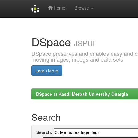
Home
Browse
Skip
navigation
DSpace
JSPUI
DSpace preserves and enables easy and open
moving images, mpegs and data sets
Learn More
DSpace at Kasdi Merbah University Ouargla
Search
Search: