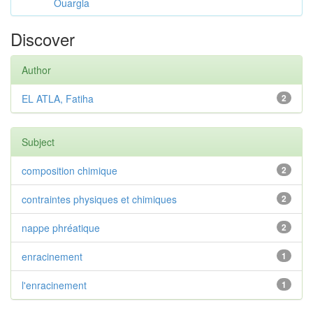
Ouargla
Discover
Author
EL ATLA, Fatiha
2
Subject
composition chimique
2
contraintes physiques et chimiques
2
nappe phréatique
2
enracinement
1
l'enracinement
1