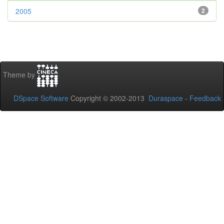
2005
2
Theme by
DSpace Software
Copyright © 2002-2013
Duraspace
-
Feedback