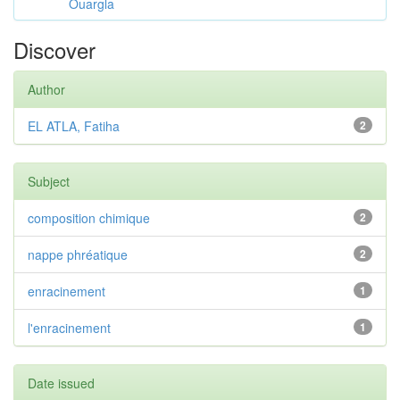
Ouargla
Discover
Author
EL ATLA, Fatiha
2
Subject
composition chimique
2
nappe phréatique
2
enracinement
1
l'enracinement
1
Date issued