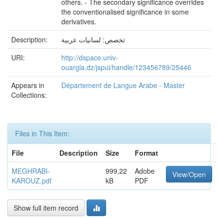
others. - The secondary significance overrides
the conventionalised significance in some
derivatives.
Description:
تخصص: لسانيات عربية
URI:
http://dspace.univ-
ouargla.dz/jspui/handle/123456789/25446
Appears in
Département de Langue Arabe - Master
Collections:
Files in This Item:
File
Description
Size
Format
MEGHRABI-
999,22
Adobe
View/Open
KAROUZ.pdf
kB
PDF
Show full item record