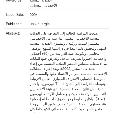
Keywords:
الصلابة النفسية
الأخصائي النفساني
Issue Date:
2024
Publisher:
univ-ouargla
Abstract:
هدفت الدراسة الحالية إلى التعرف على الصلابة
النفسية للاخصائي النفسي لدا عينة من الاخصائيين
النفسيين لمدينة ورقلة ، ومستوى الصلابة النفسية
لديهم، ولتحقيق ذلك اتبعنا في دراستها المنهج الوصفي
التحليلي، وتكونت عينة الدراسة من (60) أخصائي
وأخصائية اختيروا بطريقة متاحة، ولغرض جمع البيانات
تم الاستعانة بمقياس المتغير الصلابة النفسية من إعداد
محمد عماد مخير (2002). وبعد إجراء التحليلات
الإحصائية المناسبة التي تم الاعتماد عليها والمتمثلة في
المتوسط الحسابي الانحراف المعياري معامل الارتباط
لبيرسون، واختبار T test وتوصلت الدراسة إلى النتائج
التالية : بأن نتائج الصلابة النفسية لدى عينة الاخصائيين
النفسييين مرتفعة ، حيث بلغ معامل الارتباط لبيرسون
(0.67). وأظهرت أيضا وجود فروق ذات دلالة إحصائية
عند مستوى الصلابة النفسية حسب متغير الجنس وكذا
متغير السن حيث كلما بلغ الاخصائي الكبر كلما كان