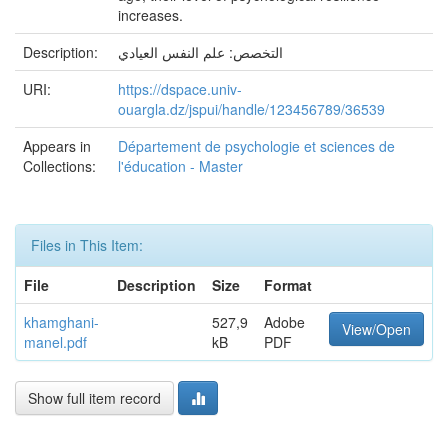
increases.
Description:
التخصص: علم النفس العيادي
URI:
https://dspace.univ-
ouargla.dz/jspui/handle/123456789/36539
Appears in
Département de psychologie et sciences de
Collections:
l'éducation - Master
Files in This Item:
File
Description
Size
Format
khamghani-
527,9
Adobe
View/Open
manel.pdf
kB
PDF
Show full item record