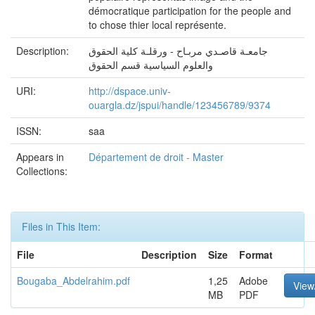
démocratique participation for the people and
to chose thier local représente.
Description:
جامعـة قاصـدي مربـاح - ورقلـة كلية الحقوق
والعلوم السياسية قسم الحقوق
URI:
http://dspace.univ-
ouargla.dz/jspui/handle/123456789/9374
ISSN:
saa
Appears in
Département de droit - Master
Collections:
Files in This Item:
File
Description
Size
Format
Bougaba_Abdelrahim.pdf
1,25
Adobe
View
MB
PDF