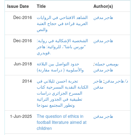
Issue Date
Title
Author(s)
Dec-2016
الشاهد الافتتاحي في الروايات
هاجر مدقن
العربية قراءة في حجاج العتبة
والنص
Dec-2016
الشخصية الإشكالية في رواية:
هاجر مدقن
"نورس باشا"، للروائية: هاجر
قويدري.
Jun-2018
حدود التواصل بين البلاغة
;
يومبعي جميلة
هاجر مدقن
والأسلوبية ( دراسة مقارنة)
2014
تجربة احسن ثليلاني في
هاجر
;
د/ هاجر مدقن
مدقن
الكتابة النقدية المسرحية كتاب
المسرح الجزائري دراسات
تطبيقية في الجذور التراثية
وتطور المجتمع نموذجا
1-Jun-2025
The question of ethics in
هاجر مدقن
football literature aimed at
children