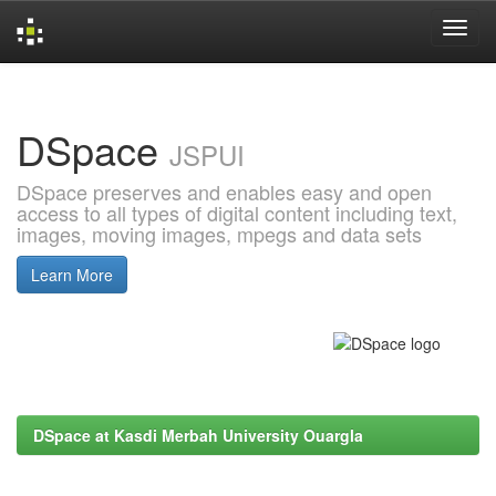
Skip
navigation
DSpace
JSPUI
DSpace preserves and enables easy and open
access to all types of digital content including text,
images, moving images, mpegs and data sets
Learn More
DSpace at Kasdi Merbah University Ouargla