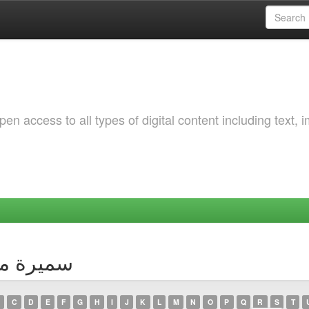
 access to all types of digital content including text, 
Author سميرة ميسون
C
D
E
F
G
H
I
J
K
L
M
N
O
P
Q
R
S
T