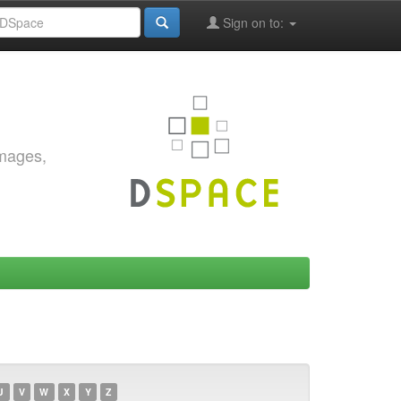
Sign on to:
images,
U
V
W
X
Y
Z