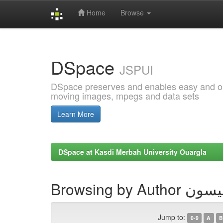
Home
Browse
Skip
navigation
DSpace
JSPUI
DSpace preserves and enables easy and open
moving images, mpegs and data sets
Learn More
DSpace at Kasdi Merbah University Ouargla
Browsing by 
Jump to:
0-9
A
B